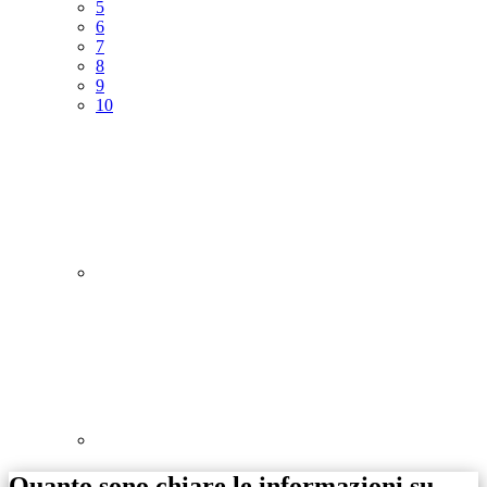
5
6
7
8
9
10
Quanto sono chiare le informazioni su