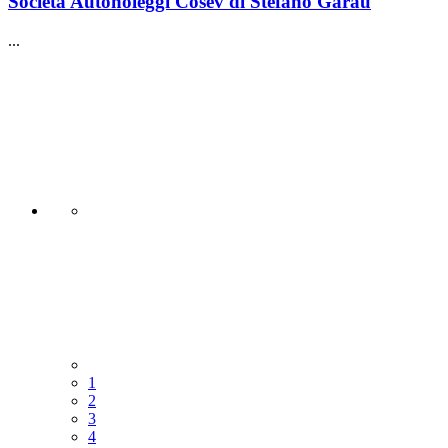
Società Autonoleggi Cosev di Stefano Garau
...
1
2
3
4