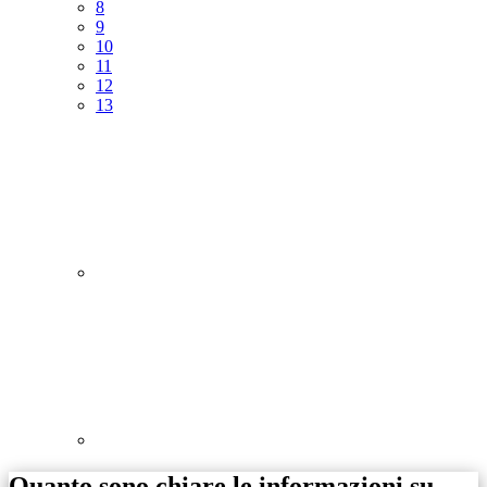
8
9
10
11
12
13
Quanto sono chiare le informazioni su