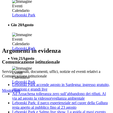
Lebonski Park
Gio
20
Agosto
Lebonski Park
Argomenti in evidenza
Ven
21
Agosto
Comunicazione istituzionale
Servizi comunali, documenti, uffici, notizie ed eventi relativi a
Comunicazione istituzionale
Lebonski Park
Lebonski Park accende agosto in Sardegna: ingresso gratuito,
attrazioni e grandi live
Mostra tutti
Ad Arzachena tolleranza zero sull’abbandono dei rifiuti. Al
via ad agosto la videosorveglianza ambientale
Lebonski Park: il parco esperienziale nel cuore della Gallura
resta aperto al pubblico fino al 23 agosto
Lebonski Park e Salmo live show. La guida al maxi evento