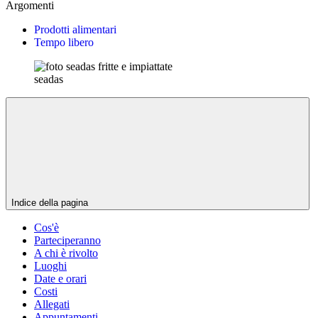
Argomenti
Prodotti alimentari
Tempo libero
seadas
Indice della pagina
Cos'è
Parteciperanno
A chi è rivolto
Luoghi
Date e orari
Costi
Allegati
Appuntamenti