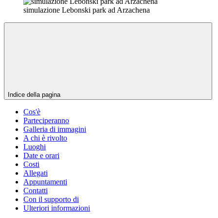
simulazione Lebonski park ad Arzachena
Indice della pagina
Cos'è
Parteciperanno
Galleria di immagini
A chi è rivolto
Luoghi
Date e orari
Costi
Allegati
Appuntamenti
Contatti
Con il supporto di
Ulteriori informazioni