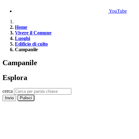
YouTube
Home
Vivere il Comune
Luoghi
Edificio di culto
Campanile
Campanile
Esplora
cerca
Invio
Pulisci