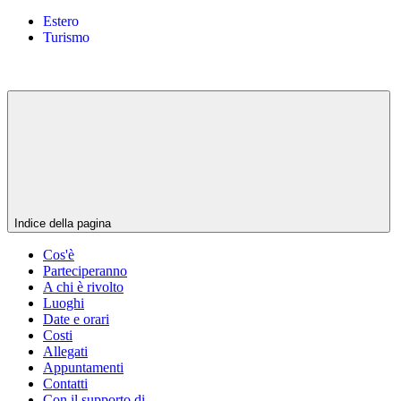
Estero
Turismo
Indice della pagina
Cos'è
Parteciperanno
A chi è rivolto
Luoghi
Date e orari
Costi
Allegati
Appuntamenti
Contatti
Con il supporto di