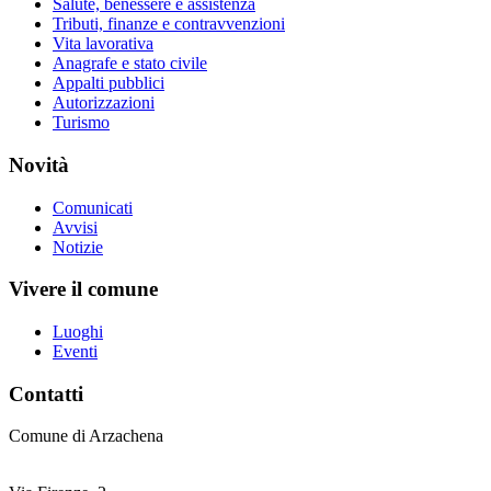
Salute, benessere e assistenza
Tributi, finanze e contravvenzioni
Vita lavorativa
Anagrafe e stato civile
Appalti pubblici
Autorizzazioni
Turismo
Novità
Comunicati
Avvisi
Notizie
Vivere il comune
Luoghi
Eventi
Contatti
Comune di Arzachena