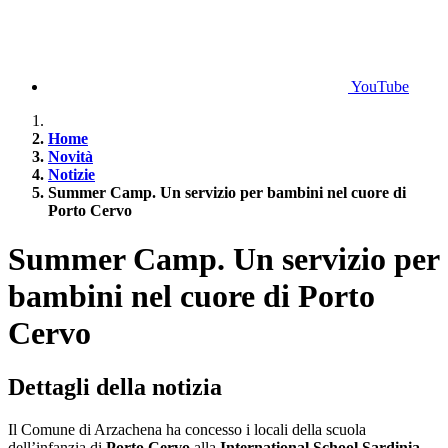
YouTube
Home
Novità
Notizie
Summer Camp. Un servizio per bambini nel cuore di
Porto Cervo
Summer Camp. Un servizio per
bambini nel cuore di Porto
Cervo
Dettagli della notizia
Il Comune di Arzachena ha concesso i locali della scuola
dell’infanzia di
Porto Cervo
alla
International School Sardinia