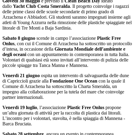
Giovedì 30 maggio
è previsto il
Clean Beach Day
ideato
dallo
Yacht Club Costa Smeralda
. Il progetto coinvolge i ragazzi
delle prime classi delle scuole secondarie di primo grado di
Arzachena e Abbiadori. Gli studenti saranno impegnati insieme agli
atleti di Young Azzurra nella rimozione delle plastiche spiaggiate nel
litorale di Tre Monti a Baja Sardinia.
Sabato 8 giugno
scende in campo l’associazione
Plastic Free
Onlus
, con cui il Comune di Arzachena ha sottoscritto un protocollo
d’intesa, in occasione della
Giornata Mondiale dell’ambiente e
degli oceani
con un appuntamento in contemporanea in tutta Italia.
Volontari di qualsiasi età sono invitati all’intervento di pulizia delle
piccole spiagge tra Tanca Manna e Mannena.
Venerdì 21 giugno
ospita un intervento di salvaguardia delle dune
di Capriccioli grazie alla
Fondazione One Ocean
con la quale il
Comune di Arzachena ha sottoscritto la Charta Smeralda, un
impegno alla collaborazione per la tutela del mare che coinvolge
partner internazionali.
Venerdì 19 luglio
, l’associazione
Plastic Free Onlus
propone
un’altra giornata di attività per la raccolta di plastica dai litorali.
L’incontro per i volontari, stavolta, è nella spiaggia di Mannena -
Barca Bruciata.
Sabato 28 settembre
, ancora un evento in contemporanea