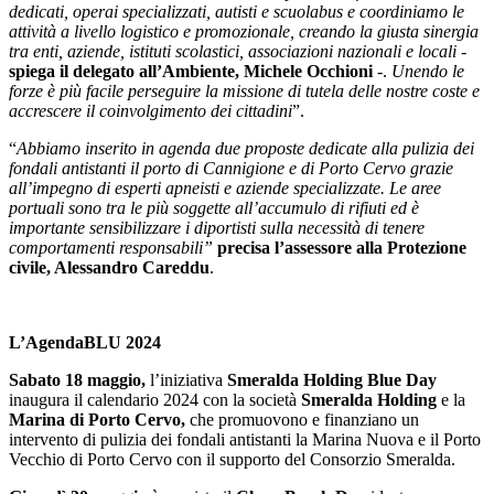
dedicati, operai specializzati, autisti e scuolabus e coordiniamo le
attività a livello logistico e promozionale, creando la giusta sinergia
tra enti, aziende, istituti scolastici, associazioni nazionali e locali -
spiega il delegato all’Ambiente, Michele Occhioni
-.
Unendo le
forze è più facile perseguire la missione di tutela delle nostre coste e
accrescere il coinvolgimento dei cittadini
”.
“
Abbiamo inserito in agenda due proposte dedicate alla pulizia dei
fondali antistanti il porto di Cannigione e di Porto Cervo grazie
all’impegno di esperti apneisti e aziende specializzate. Le aree
portuali sono tra le più soggette all’accumulo di rifiuti ed è
importante sensibilizzare i diportisti sulla necessità di tenere
comportamenti responsabili”
precisa l’assessore alla Protezione
civile, Alessandro Careddu
.
L’AgendaBLU 2024
Sabato 18 maggio,
l’iniziativa
Smeralda Holding Blue Day
inaugura il calendario 2024 con la società
Smeralda Holding
e la
Marina di Porto Cervo,
che promuovono e finanziano un
intervento di pulizia dei fondali antistanti la Marina Nuova e il Porto
Vecchio di Porto Cervo con il supporto del Consorzio Smeralda.