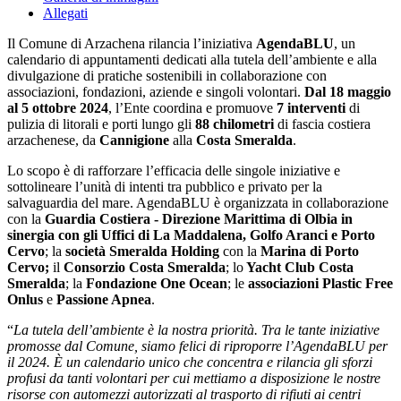
Allegati
Il Comune di Arzachena rilancia l’iniziativa
AgendaBLU
, un
calendario di appuntamenti dedicati alla tutela dell’ambiente e alla
divulgazione di pratiche sostenibili in collaborazione con
associazioni, fondazioni, aziende e singoli volontari.
Dal 18 maggio
al 5 ottobre
2024
, l’Ente coordina e promuove
7 interventi
di
pulizia di litorali e porti lungo gli
88 chilometri
di fascia costiera
arzachenese, da
Cannigione
alla
Costa Smeralda
.
Lo scopo è di rafforzare l’efficacia delle singole iniziative e
sottolineare l’unità di intenti tra pubblico e privato per la
salvaguardia del mare. AgendaBLU è organizzata in collaborazione
con la
Guardia Costiera - Direzione Marittima di Olbia in
sinergia con gli Uffici di La Maddalena, Golfo Aranci e Porto
Cervo
; la
società Smeralda Holding
con la
Marina di Porto
Cervo;
il
Consorzio Costa Smeralda
; lo
Yacht Club Costa
Smeralda
; la
Fondazione One Ocean
; le
associazioni Plastic Free
Onlus
e
Passione Apnea
.
“
La tutela dell’ambiente è la nostra priorità. Tra le tante iniziative
promosse dal Comune, siamo felici di riproporre l’AgendaBLU per
il 2024. È un calendario unico che concentra e rilancia gli sforzi
profusi da tanti volontari per cui mettiamo a disposizione le nostre
risorse con automezzi autorizzati al trasporto di rifiuti ai centri