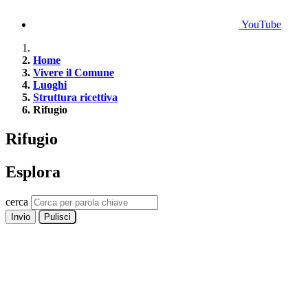
YouTube
Home
Vivere il Comune
Luoghi
Struttura ricettiva
Rifugio
Rifugio
Esplora
cerca
Invio
Pulisci