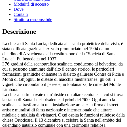
Modalità di accesso
Dove
Contatti
Struttura responsabile
Descrizione
La chiesa di Santa Lucia, dedicata alla santa protettrice della vista, è
stata edificata grazie all' ex voto pronunciato nel 1904 da un
cittadino di Arzachena e alla costituzione della "Società di Santa
Lucia". Fu benedetta nel 1937.
I 76 gradini della scenografica scalinata conducono al belvedere, da
cui si possono ammirare dall’alto il centro storico, le particolari
formazioni granitiche chiamate in dialetto gallurese Contra di Picia e
Monti di Ghjogliu, le distese di macchia mediterranea, gli orti, i
vigneti che circondano il paese e, in lontananza, le cime del Monte
Limbara.
La chiesa ha tre navate e un'abside con altare centrale su cui si trova
la statua di Santa Lucia risalente ai primi del '900. Ogni anno la
scalinata si trasforma in una installazione artistica a firma di street
artist e muralisti di fama nazionale e internazionale che attrare
migliaia e migliaia di visitatori. Oggi ospita le funzioni religiose della
chiesa Ortodossa. Il 13 dicembre si celebra la Santa nell'ambito del
calendario natalizio comunale con una cerimonia religiosa