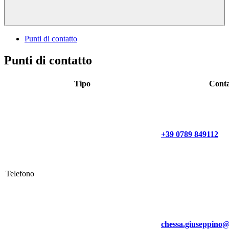
Punti di contatto
Punti di contatto
Tipo
Conta
+39 0789 849112
Telefono
chessa.giuseppino