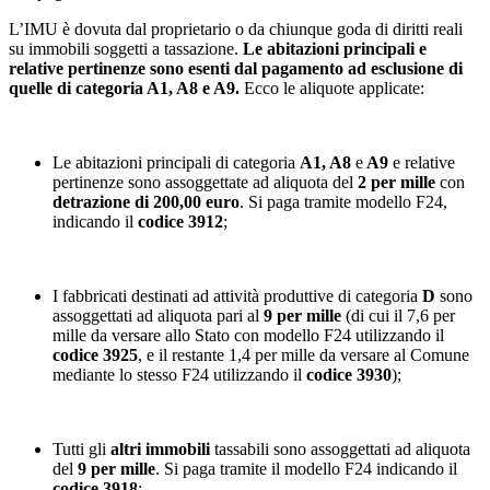
L’IMU è dovuta dal proprietario o da chiunque goda di diritti reali
su immobili soggetti a tassazione.
Le abitazioni principali e
relative pertinenze sono esenti dal pagamento ad esclusione di
quelle di categoria A1, A8 e A9.
Ecco le aliquote applicate:
Le abitazioni principali di categoria
A1, A8
e
A9
e relative
pertinenze sono assoggettate ad aliquota del
2 per mille
con
detrazione di 200,00 euro
. Si paga tramite modello F24,
indicando il
codice 3912
;
I fabbricati destinati ad attività produttive di categoria
D
sono
assoggettati ad aliquota pari al
9 per mille
(di cui il 7,6 per
mille da versare allo Stato con modello F24 utilizzando il
codice 3925
, e il restante 1,4 per mille da versare al Comune
mediante lo stesso F24 utilizzando il
codice 3930
);
Tutti gli
altri immobili
tassabili sono assoggettati ad aliquota
del
9 per mille
. Si paga tramite il modello F24 indicando il
codice 3918
;