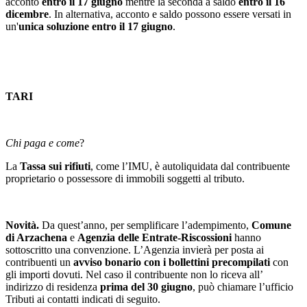
acconto
entro il 17 giugno
mentre la seconda a saldo
entro il 16
dicembre
. In alternativa, acconto e saldo possono essere versati in
un'
unica soluzione entro il 17 giugno
.
TARI
Chi paga e come
?
La
Tassa sui rifiuti
, come l’IMU, è autoliquidata dal contribuente
proprietario o possessore di immobili soggetti al tributo.
Novità.
Da quest’anno, per semplificare l’adempimento,
Comune
di Arzachena
e
Agenzia delle Entrate-Riscossioni
hanno
sottoscritto una convenzione. L’Agenzia invierà per posta ai
contribuenti un
avviso bonario con i bollettini precompilati
con
gli importi dovuti. Nel caso il contribuente non lo riceva all’
indirizzo di residenza
prima del 30 giugno
, può chiamare l’ufficio
Tributi ai contatti indicati di seguito.