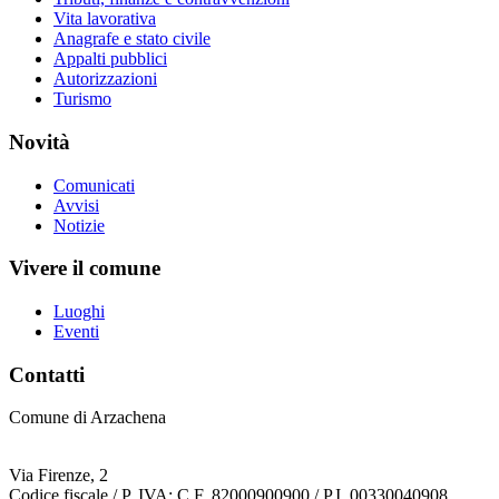
Vita lavorativa
Anagrafe e stato civile
Appalti pubblici
Autorizzazioni
Turismo
Novità
Comunicati
Avvisi
Notizie
Vivere il comune
Luoghi
Eventi
Contatti
Comune di Arzachena
Via Firenze, 2
Codice fiscale / P. IVA: C.F. 82000900900 / P.I. 00330040908