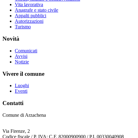
Vita lavorativa
Anagrafe e stato civile
Appalti pubblici
Autorizzazioni
Turismo
Novità
Comunicati
Avvisi
Notizie
Vivere il comune
Luoghi
Eventi
Contatti
Comune di Arzachena
Via Firenze, 2
Codice fiscale / P. IVA: C.F. 82000900900 / P.I. 00330040908