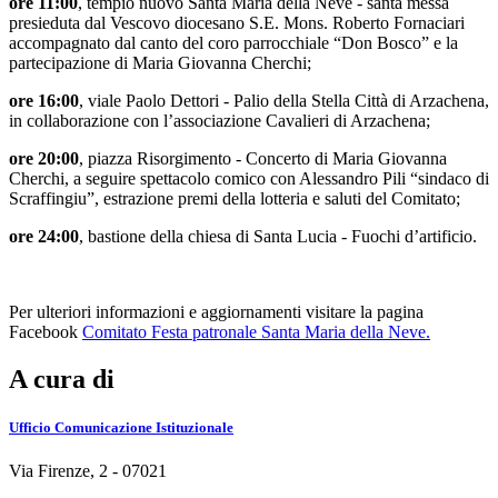
ore 11:00
, tempio nuovo Santa Maria della Neve - santa messa
presieduta dal Vescovo diocesano S.E. Mons. Roberto Fornaciari
accompagnato dal canto del coro parrocchiale “Don Bosco” e la
partecipazione di Maria Giovanna Cherchi;
ore 16:00
, viale Paolo Dettori - Palio della Stella Città di Arzachena,
in collaborazione con l’associazione Cavalieri di Arzachena;
ore 20:00
, piazza Risorgimento - Concerto di Maria Giovanna
Cherchi, a seguire spettacolo comico con Alessandro Pili “sindaco di
Scraffingiu”, estrazione premi della lotteria e saluti del Comitato;
ore 24:00
, bastione della chiesa di Santa Lucia - Fuochi d’artificio.
Per ulteriori informazioni e aggiornamenti visitare la pagina
Facebook
Comitato Festa patronale Santa Maria della Neve.
A cura di
Ufficio Comunicazione Istituzionale
Via Firenze, 2 - 07021