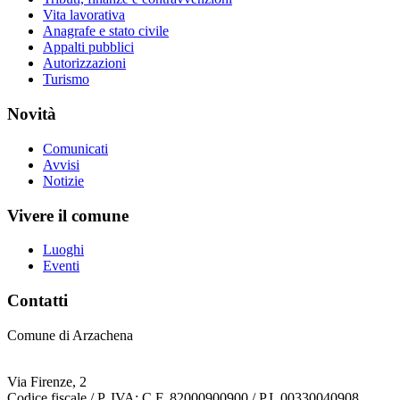
Vita lavorativa
Anagrafe e stato civile
Appalti pubblici
Autorizzazioni
Turismo
Novità
Comunicati
Avvisi
Notizie
Vivere il comune
Luoghi
Eventi
Contatti
Comune di Arzachena
Via Firenze, 2
Codice fiscale / P. IVA: C.F. 82000900900 / P.I. 00330040908