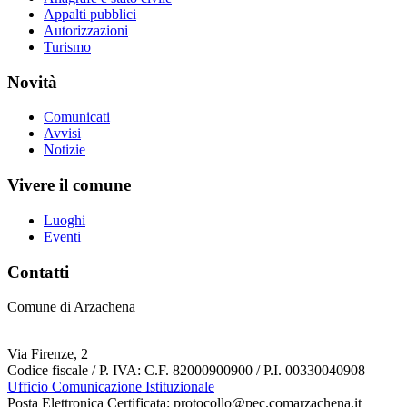
Appalti pubblici
Autorizzazioni
Turismo
Novità
Comunicati
Avvisi
Notizie
Vivere il comune
Luoghi
Eventi
Contatti
Comune di Arzachena
Via Firenze, 2
Codice fiscale / P. IVA: C.F. 82000900900 / P.I. 00330040908
Ufficio Comunicazione Istituzionale
Posta Elettronica Certificata: protocollo@pec.comarzachena.it