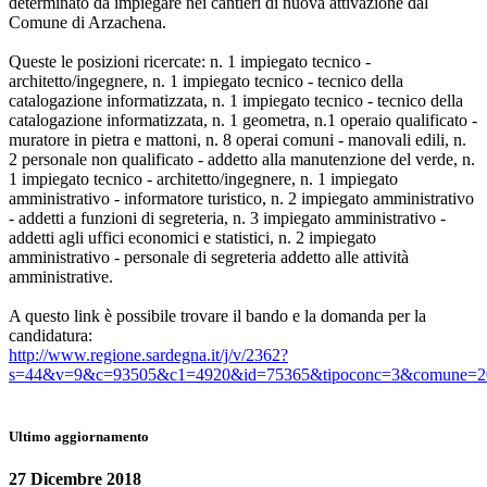
determinato da impiegare nei cantieri di nuova attivazione dal
Comune di Arzachena.
Queste le posizioni ricercate: n. 1 impiegato tecnico -
architetto/ingegnere, n. 1 impiegato tecnico - tecnico della
catalogazione informatizzata, n. 1 impiegato tecnico - tecnico della
catalogazione informatizzata, n. 1 geometra, n.1 operaio qualificato -
muratore in pietra e mattoni, n. 8 operai comuni - manovali edili, n.
2 personale non qualificato - addetto alla manutenzione del verde, n.
1 impiegato tecnico - architetto/ingegnere, n. 1 impiegato
amministrativo - informatore turistico, n. 2 impiegato amministrativo
- addetti a funzioni di segreteria, n. 3 impiegato amministrativo -
addetti agli uffici economici e statistici, n. 2 impiegato
amministrativo - personale di segreteria addetto alle attività
amministrative.
A questo link è possibile trovare il bando e la domanda per la
candidatura:
http://www.regione.sardegna.it/j/v/2362?
s=44&v=9&c=93505&c1=4920&id=75365&tipoconc=3&comune=
Ultimo aggiornamento
27 Dicembre 2018