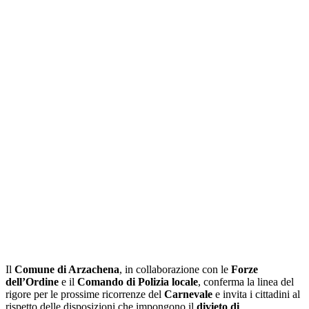
Il
Comune di Arzachena
, in collaborazione con le
Forze
dell’Ordine
e il
Comando di Polizia locale
, conferma la linea del
rigore per le prossime ricorrenze del
Carnevale
e invita i cittadini al
rispetto delle disposizioni che impongono il
divieto di