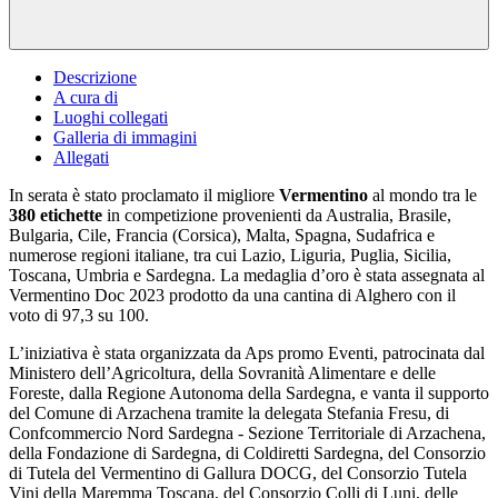
Descrizione
A cura di
Luoghi collegati
Galleria di immagini
Allegati
In serata è stato proclamato il migliore
Vermentino
al mondo tra le
380 etichette
in competizione provenienti da Australia, Brasile,
Bulgaria, Cile, Francia (Corsica), Malta, Spagna, Sudafrica e
numerose regioni italiane, tra cui Lazio, Liguria, Puglia, Sicilia,
Toscana, Umbria e Sardegna. La medaglia d’oro è stata assegnata al
Vermentino Doc 2023 prodotto da una cantina di Alghero con il
voto di 97,3 su 100.
L’iniziativa è stata organizzata da Aps promo Eventi, patrocinata dal
Ministero dell’Agricoltura, della Sovranità Alimentare e delle
Foreste, dalla Regione Autonoma della Sardegna, e vanta il supporto
del Comune di Arzachena tramite la delegata Stefania Fresu, di
Confcommercio Nord Sardegna - Sezione Territoriale di Arzachena,
della Fondazione di Sardegna, di Coldiretti Sardegna, del Consorzio
di Tutela del Vermentino di Gallura DOCG, del Consorzio Tutela
Vini della Maremma Toscana, del Consorzio Colli di Luni, delle