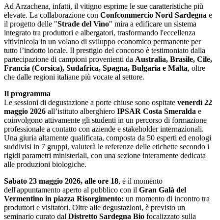
Ad Arzachena, infatti, il vitigno esprime le sue caratteristiche più
elevate. La collaborazione con
Confcommercio Nord Sardegna
e
il progetto delle "
Strade del Vino
" mira a edificare un sistema
integrato tra produttori e albergatori, trasformando l'eccellenza
vitivinicola in un volano di sviluppo economico permanente per
tutto l’indotto locale. Il prestigio del concorso è testimoniato dalla
partecipazione di campioni provenienti da
Australia, Brasile, Cile,
Francia (Corsica), Sudafrica, Spagna, Bulgaria e Malta
, oltre
che dalle regioni italiane più vocate al settore.
Il programma
Le sessioni di degustazione a porte chiuse sono ospitate
venerdì 22
maggio 2026
all’istituto alberghiero
IPSAR Costa Smeralda
e
coinvolgono attivamente gli studenti in un percorso di formazione
professionale a contatto con aziende e stakeholder internazionali.
Una giuria altamente qualificata, composta da 50 esperti ed enologi
suddivisi in 7 gruppi, valuterà le referenze delle etichette secondo i
rigidi parametri ministeriali, con una sezione interamente dedicata
alle produzioni biologiche.
Sabato 23 maggio 2026, alle ore 18
, è il momento
dell'appuntamento aperto al pubblico con il
Gran Galà del
Vermentino in piazza Risorgimento:
un momento di incontro tra
produttori e visitatori. Oltre alle degustazioni, è previsto un
seminario curato dal
Distretto Sardegna Bio
focalizzato sulla