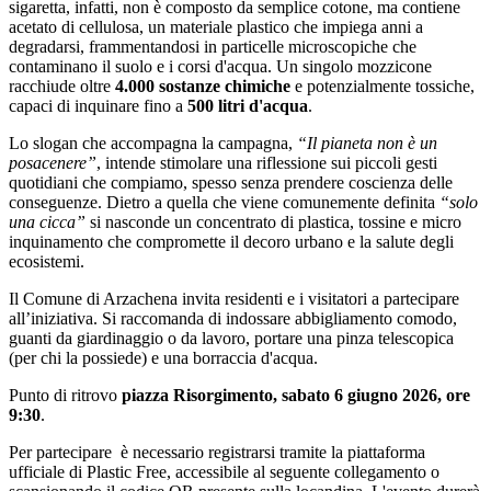
sigaretta, infatti, non è composto da semplice cotone, ma contiene
acetato di cellulosa, un materiale plastico che impiega anni a
degradarsi, frammentandosi in particelle microscopiche che
contaminano il suolo e i corsi d'acqua. Un singolo mozzicone
racchiude oltre
4.000 sostanze chimiche
e potenzialmente tossiche,
capaci di inquinare fino a
500 litri d'acqua
.
Lo slogan che accompagna la campagna,
“Il pianeta non è un
posacenere”
, intende stimolare una riflessione sui piccoli gesti
quotidiani che compiamo, spesso senza prendere coscienza delle
conseguenze. Dietro a quella che viene comunemente definita
“solo
una cicca”
si nasconde un concentrato di plastica, tossine e micro
inquinamento che compromette il decoro urbano e la salute degli
ecosistemi.
Il Comune di Arzachena invita residenti e i visitatori a partecipare
all’iniziativa. Si raccomanda di indossare abbigliamento comodo,
guanti da giardinaggio o da lavoro, portare una pinza telescopica
(per chi la possiede) e una borraccia d'acqua.
Punto di ritrovo
piazza Risorgimento, sabato 6 giugno 2026, ore
9:30
.
Per partecipare è necessario registrarsi tramite la piattaforma
ufficiale di Plastic Free, accessibile al seguente collegamento o