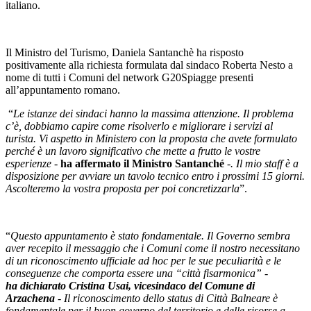
italiano.
Il Ministro del Turismo, Daniela Santanchè ha risposto
positivamente alla richiesta formulata dal sindaco Roberta Nesto a
nome di tutti i Comuni del network G20Spiagge presenti
all’appuntamento romano.
“
Le istanze dei sindaci hanno la massima attenzione. Il problema
c’è, dobbiamo capire come risolverlo e migliorare i servizi al
turista. Vi aspetto in Ministero con la proposta che avete formulato
perché è un lavoro significativo che mette a frutto le vostre
esperienze -
ha affermato il Ministro Santanché
-. Il mio staff è a
disposizione per avviare un tavolo tecnico entro i prossimi 15 giorni.
Ascolteremo la vostra proposta per poi concretizzarla
”.
“
Questo appuntamento è stato fondamentale. Il Governo sembra
aver recepito il messaggio che i Comuni come il nostro necessitano
di un riconoscimento ufficiale ad hoc per le sue peculiarità e le
conseguenze che comporta essere una “città fisarmonica” -
ha
dichiarato Cristina Usai, vicesindaco del Comune di
Arzachena
- Il riconoscimento dello status di Città Balneare è
fondamentale per il buon governo del territorio e delle risorse a