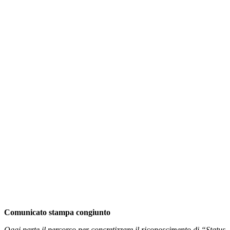
Comunicato stampa congiunto
Oggi parte il percorso per concretizzare il riconoscimento di “Status