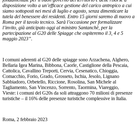
disposizione volto a un’efficace gestione del carico antropico a cui
siamo sottoposti nei mesi di luglio e agosto, senza dimenticare la
tutela del benessere dei residenti. Entro 15 giorni saremo di nuovo a
Roma per il tavolo tecnico. Sarà l’occasione per formalizzare
l’invito, già anticipato oggi al ministro Santanchè, per la
partecipazione al G20 delle Spiagge che ospiteremo il 3, 4 e 5
maggio 2023”.
I comuni aderenti al G20 delle spiagge sono Arzachena, Alghero,
Bellaria Igea Marina, Bibbona, Caorle, Castiglione della Pescaia,
Cattolica, Cavallino Treporti, Cervia, Cesenatico, Chioggia,
Comacchio, Forio, Grado, Grosseto, Ischia, Jesolo, Lignano
Sabbiadoro, Orbetello, Riccione, Rosolina, San Michele al
Tagliamento, San Vincenzo, Sorrento, Taormina, Viareggio,
Vieste: i comuni del G20s da soli attraggono 70 milioni di presenze
turistiche – il 16% delle presenze turistiche complessive in Italia.
Roma, 2 febbraio 2023