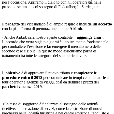
per l’occasione. Apriremo il dialogo con gli operatori già nelle
prossime settimane col sostegno di Federalberghi Sardegna>.
Il
progetto
del vicesindaco è di ampio respiro e
include
un accordo
con la piattaforma di prenotazione on line
Airbnb
.
<Anche Airbnb sarà nostro agente contabile -
aggiunge Usai
-.
L’accordo che verrà siglato a giorni è uno strumento fondamentale
per combattere l’evasione e far emergere il mercato nero delle
seconde case e B&B. In questo modo assicuriamo parità di
trattamento tra tutte le categorie del settore ricettivo>.
L’
obiettivo
è di approvare il nuovo tributo e
completare le
procedure entro il 2018
per comunicare in tempi celeri le tariffe a
tour operator e agenzie di viaggi, così da definire i prezzi dei
pacchetti vacanza
2019
.
<La tassa di soggiorno è finalizzata al sostegno delle attività
ricettive; alla creazione di servizi, come la costruzione di nuovi
parcheggi nelle località turistiche e nel centro storico; all’acquisto e