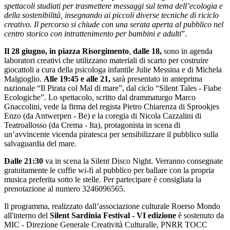
spettacoli studiati per trasmettere messaggi sul tema dell’ecologia e
della sostenibilità, insegnando ai piccoli diverse tecniche di riciclo
creativo. Il percorso si chiude con una serata aperta al pubblico nel
centro storico con intrattenimento per bambini e adulti
”.
Il 28 giugno, in piazza Risorgimento
,
dalle 18,
sono in agenda
laboratori creativi che utilizzano materiali di scarto per costruire
giocattoli a cura della psicologa infantile Julie Messina e di Michela
Malgioglio.
Alle 19:45 e alle 21,
sarà presentato in anteprima
nazionale “Il Pirata col Mal di mare”, dal ciclo “Silent Tales - Fiabe
Ecologiche”. Lo spettacolo, scritto dal drammaturgo Marco
Gnaccolini, vede la firma del regista Pietro Chiarenza di Sprookjes
Enzo (da Antwerpen - Be) e la coregia di Nicola Cazzalini di
Teatroallosso (da Crema - Ita), protagonista in scena di
un’avvincente vicenda piratesca per sensibilizzare il pubblico sulla
salvaguardia del mare.
Dalle 21:30
va in scena la Silent Disco Night. Verranno consegnate
gratuitamente le cuffie wi-fi al pubblico per ballare con la propria
musica preferita sotto le stelle. Per partecipare è consigliata la
prenotazione al numero 3246096565.
Il programma, realizzato dall’associazione culturale Roerso Mondo
all'interno del
Silent Sardinia Festival - VI edizione
è sostenuto da
MIC - Direzione Generale Creatività Culturalle, PNRR TOCC