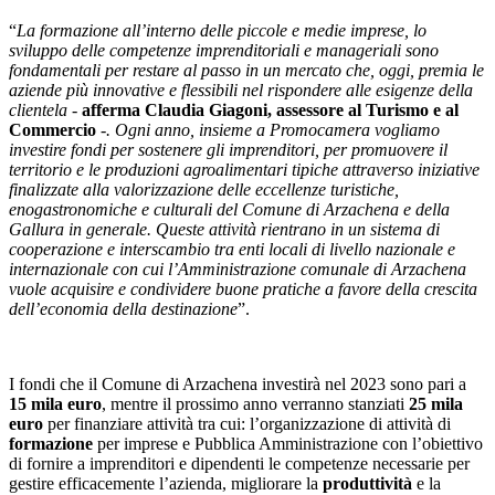
“
La formazione all’interno delle piccole e medie imprese, lo
sviluppo delle competenze imprenditoriali e manageriali sono
fondamentali per restare al passo in un mercato che, oggi, premia le
aziende più innovative e flessibili nel rispondere alle esigenze della
clientela -
afferma Claudia Giagoni, assessore al Turismo e al
Commercio
-. Ogni anno, insieme a Promocamera vogliamo
investire fondi per sostenere gli imprenditori, per promuovere il
territorio e le produzioni agroalimentari tipiche attraverso iniziative
finalizzate alla valorizzazione delle eccellenze turistiche,
enogastronomiche e culturali del Comune di Arzachena e della
Gallura in generale. Queste attività rientrano in un sistema di
cooperazione e interscambio tra enti locali di livello nazionale e
internazionale con cui l’Amministrazione comunale di Arzachena
vuole acquisire e condividere buone pratiche a favore della crescita
dell’economia della destinazione
”.
I fondi che il Comune di Arzachena investirà nel 2023 sono pari a
15 mila euro
, mentre il prossimo anno verranno stanziati
25 mila
euro
per finanziare attività tra cui: l’organizzazione di attività di
formazione
per imprese e Pubblica Amministrazione con l’obiettivo
di fornire a imprenditori e dipendenti le competenze necessarie per
gestire efficacemente l’azienda, migliorare la
produttività
e la