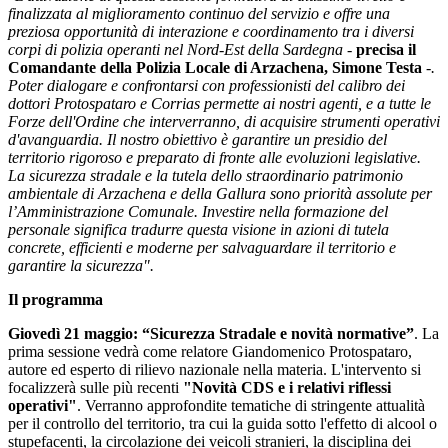
finalizzata al miglioramento continuo del servizio e
offre una
preziosa opportunità di interazione e coordinamento tra i diversi
corpi di polizia operanti nel Nord-Est della Sardegna -
precisa il
Comandante della Polizia Locale di Arzachena, Simone Testa
-.
Poter dialogare e confrontarsi con professionisti del calibro dei
dottori Protospataro e Corrias permette ai nostri agenti, e a tutte le
Forze dell'Ordine che interverranno, di acquisire strumenti operativi
d'avanguardia. Il nostro obiettivo è garantire un presidio del
territorio rigoroso e preparato di fronte alle evoluzioni legislative.
La sicurezza stradale e la tutela dello straordinario patrimonio
ambientale di Arzachena e della Gallura sono priorità assolute per
l’Amministrazione Comunale. Investire nella formazione del
personale significa tradurre questa visione in azioni di tutela
concrete, efficienti e moderne per salvaguardare il territorio e
garantire la sicurezza".
Il programma
Giovedì 21 maggio:
“Sicurezza Stradale e novità normative”
. La
prima sessione vedrà come relatore Giandomenico Protospataro,
autore ed esperto di rilievo nazionale nella materia. L'intervento si
focalizzerà sulle più recenti
"Novità CDS e i relativi riflessi
operativi"
. Verranno approfondite tematiche di stringente attualità
per il controllo del territorio, tra cui la guida sotto l'effetto di alcool o
stupefacenti, la circolazione dei veicoli stranieri, la disciplina dei