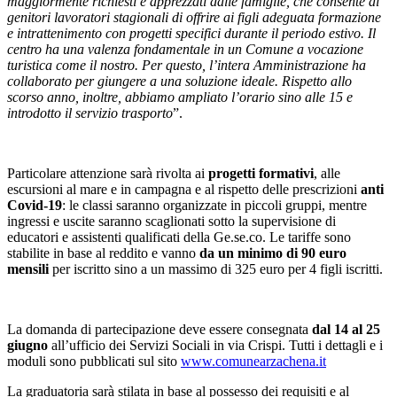
maggiormente richiesti e apprezzati dalle famiglie, che consente ai
genitori lavoratori stagionali di offrire ai figli adeguata formazione
e intrattenimento con progetti specifici durante il periodo estivo. Il
centro ha una valenza fondamentale in un Comune a vocazione
turistica come il nostro. Per questo, l’intera Amministrazione ha
collaborato per giungere a una soluzione ideale. Rispetto allo
scorso anno, inoltre, abbiamo ampliato l’orario sino alle 15 e
introdotto il servizio trasporto
”.
Particolare attenzione sarà rivolta ai
progetti formativi
, alle
escursioni al mare e in campagna e al rispetto delle prescrizioni
anti
Covid-19
: le classi saranno organizzate in piccoli gruppi, mentre
ingressi e uscite saranno scaglionati sotto la supervisione di
educatori e assistenti qualificati della Ge.se.co. Le tariffe sono
stabilite in base al reddito e vanno
da un minimo di 90 euro
mensili
per iscritto sino a un massimo di 325 euro per 4 figli iscritti.
La domanda di partecipazione deve essere consegnata
dal 14 al 25
giugno
all’ufficio dei Servizi Sociali in via Crispi. Tutti i dettagli e i
moduli sono pubblicati sul sito
www.comunearzachena.it
La graduatoria sarà stilata in base al possesso dei requisiti e al