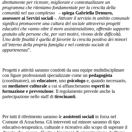
direttamente per ricreare, migliorare e contestualizzare un
programma che riteniamo fondamentale per la crescita della
comunità nel suo complesso –
spiega Gabriella Demuro,
assessore ai Servizi sociali
-. Attivare il servizio in ambito comunale
significa promuovere una cultura del sociale attraverso progetti
educativi che vanno oltre il mero assistenzialismo, offrendo supporto
gratuito alle persone che, per vari motivi, vivono delle difficoltà.
Uno delle finalità è quella di favorire la crescita positiva dei minori
all’interno della propria famiglia e nel contesto sociale di
appartenenza
”.
Progetti e attività saranno condotti da una equipe multidisciplinare
con figure professionali specializzate come un
pedagogista
(coordinatore), un
educatore
, uno
psicologo
e, quando necessario,
un
mediatore culturale
a cui si affiancheranno
esperti in
formazione e prevenzione
. Il regolamento prevede anche la
partecipazione nello staff di
tirocinanti
.
Per tutti il riferimento saranno le
assistenti sociali
in forza nel
Comune di Arzachena. Gli interventi sul minore saranno di tipo
educativo-terapeutico, culturale e ricreativo allo scopo di superare il