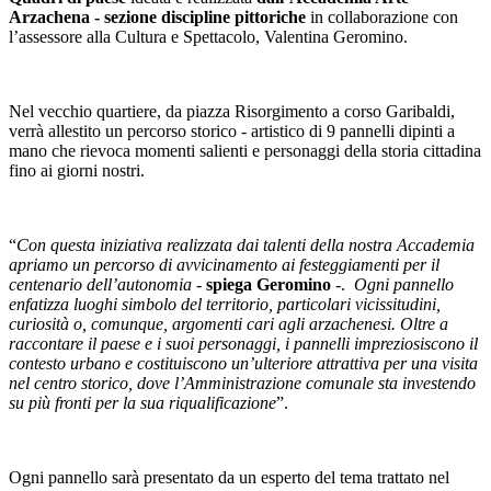
Arzachena - sezione discipline pittoriche
in collaborazione con
l’assessore alla Cultura e Spettacolo, Valentina Geromino.
Nel vecchio quartiere, da piazza Risorgimento a corso Garibaldi,
verrà allestito un percorso storico - artistico di 9 pannelli dipinti a
mano che rievoca momenti salienti e personaggi della storia cittadina
fino ai giorni nostri.
“
Con questa iniziativa realizzata dai talenti della nostra Accademia
apriamo un percorso di avvicinamento ai festeggiamenti per il
centenario dell’autonomia
-
spiega Geromino
-.
Ogni pannello
enfatizza luoghi simbolo del territorio, particolari vicissitudini,
curiosità o, comunque, argomenti cari agli arzachenesi. Oltre a
raccontare il paese e i suoi personaggi, i pannelli impreziosiscono il
contesto urbano e costituiscono un’ulteriore attrattiva per una visita
nel centro storico, dove l’Amministrazione comunale sta investendo
su più fronti per la sua riqualificazione
”.
Ogni pannello sarà presentato da un esperto del tema trattato nel