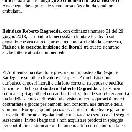
difficile da arginare lungo gli
80 chilometri di fascia costiera
di
Arzachena che ogni estate viene presa d’assalto da venditori
ambulanti.
Il
sindaco Roberto Ragnedda
, con ordinanza numero 51 del 28
giugno 2018, ha ribadito la necessità di limitare le attività sul
demanio che arrecano disturbo e mettono
a rischio la sicurezza
,
l’igiene e la corretta fruizione dei litorali
, tra queste rientrano
anche tutte le attività commerciali.
<L’ordinanza ha ribadito le prescrizioni imposte dalla Regione
Sardegna e sottolinea il valore che questa Amministrazione
attribuisce ai nostri litorali e alla loro corretta, rispettosa e pacifica
fruizione – dichiara
il sindaco Roberto Ragnedda
-. La scorsa
settimana, gli agenti del comando di Polizia locale sono intervenuti a
tutela della sicurezza di residenti e visitatori con sequestri di merci
contraffatte e giochi per bambini non conformi alle direttive della
Comunità Europea, quindi pericolosi. Il nostro obiettivo è garantire
il rispetto di norme e regolamenti, e una vacanza serena a chi sceglie
Arzachena. Invito i bagnanti a non acquistare prodotti in spiaggia
per contribuire a stroncare un fenomeno altrimenti incontrollabile>.