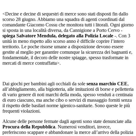
<Decine e decine di sequestri di merce sono stati disposti fin dallo
scorso 28 giugno. Abbiamo una squadra di agenti coordinati dal
comandante Giacomo Cossu che monitora tutti i litorali. Ogni giorno
si sposta in una località diversa, da Cannigione a Porto Cervo -
spiega Salvatore Mendula, delegato alla Polizia Locale
-. Con 3
unità in meno rispetto allo scorso anno è difficile coprire l’intero
territorio. Le poche risorse umane a disposizione devono essere
gestite al meglio per garantire comunque la sicurezza dei bagnanti e,
fondamentale, il decoro delle nostre spiagge, spesso trasformate in
mercati di merce contraffatta>.
Dai giochi per bambini agli occhiali da sole
senza marchio CEE
,
all’abbigliamento, alla bigiotteria, alle imitazioni di borse e pelletteria
di vario genere di noti marchi della moda, spesso venduti a centinaia
di euro ciascuno, ma anche cibo o servizi di massaggio forniti senza
il rispetto delle basilari norme igienico-sanitarie. Sono queste le più
frequenti violazioni.
Alcune delle persone fermate dagli agenti sono state denunciate alla
Procura della Repubblica
. Numerosi venditori, invece,
preferiscono scappare e abbandonare la merce all’arrivo della polizia