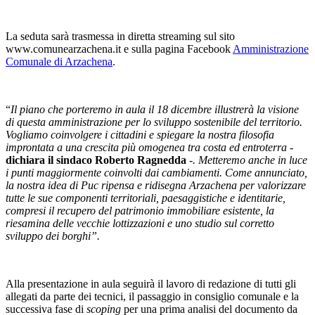
La seduta sarà trasmessa in diretta streaming sul sito
www.comunearzachena.it e sulla pagina Facebook
Amministrazione
Comunale di Arzachena
.
“
Il piano che porteremo in aula il 18 dicembre illustrerà la visione
di questa amministrazione per lo sviluppo sostenibile del territorio.
Vogliamo coinvolgere i cittadini e spiegare la nostra filosofia
improntata a una crescita più omogenea tra costa ed entroterra -
dichiara il sindaco Roberto Ragnedda
-. Metteremo anche in luce
i punti maggiormente coinvolti dai cambiamenti. Come annunciato,
l
a nostra idea di Puc ripensa e ridisegna Arzachena per valorizzare
tutte le sue componenti territoriali, paesaggistiche e identitarie,
compresi il recupero del patrimonio immobiliare esistente, la
riesamina delle vecchie lottizzazioni e uno studio sul corretto
sviluppo dei borghi”.
Alla presentazione in aula seguirà il lavoro di redazione di tutti gli
allegati da parte dei tecnici, il passaggio in consiglio comunale e la
successiva fase di
scoping
per una prima analisi del documento da