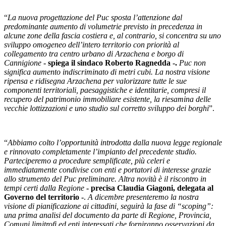
“
La nuova progettazione del Puc sposta l’attenzione dal
predominante aumento di volumetrie previsto in precedenza in
alcune zone della fascia costiera e, al contrario, si concentra su uno
sviluppo omogeneo dell’intero territorio con priorità al
collegamento tra centro urbano di Arzachena e borgo di
Cannigione
- spiega il sindaco Roberto Ragnedda -.
Puc non
significa aumento indiscriminato di metri cubi. La nostra visione
ripensa e ridisegna Arzachena per valorizzare tutte le sue
componenti territoriali, paesaggistiche e identitarie, compresi il
recupero del patrimonio immobiliare esistente, la riesamina delle
vecchie lottizzazioni e uno studio sul corretto sviluppo dei borghi
”.
“
Abbiamo colto l’opportunità introdotta dalla nuova legge regionale
e rinnovato completamente l’impianto del precedente studio.
Parteciperemo a procedure semplificate, più celeri e
immediatamente condivise con enti e portatori di interesse grazie
allo strumento del Puc preliminare. Altra novità è il riscontro in
tempi certi dalla Regione
- precisa Claudia Giagoni, delegata al
Governo del territorio -
.
A dicembre presenteremo la nostra
visione di pianificazione ai cittadini, seguirà la fase di “scoping”:
una prima analisi del documento da parte di Regione, Provincia,
Comuni limitrofi ed enti interessati che forniranno osservazioni da