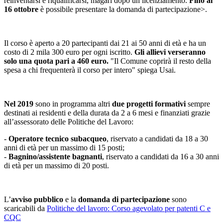
reinventarsi e riqualificarsi, magari dopo un licenziamento.
Fino al
16 ottobre
è possibile presentare la domanda di partecipazione>.
Il corso è aperto a 20 partecipanti dai 21 ai 50 anni di età e ha un
costo di 2 mila 300 euro per ogni iscritto.
Gli allievi verseranno
solo una quota pari a 460 euro.
"Il Comune coprirà il resto della
spesa a chi frequenterà il corso per intero" spiega Usai.
Nel 2019
sono in programma altri
due progetti formativi
sempre
destinati ai residenti e della durata da 2 a 6 mesi e finanziati grazie
all’assessorato delle Politiche del Lavoro:
-
Operatore tecnico subacqueo
, riservato a candidati da 18 a 30
anni di età per un massimo di 15 posti;
-
Bagnino/assistente bagnanti
, riservato a candidati da 16 a 30 anni
di età per un massimo di 20 posti.
L’
avviso pubblico
e la
domanda di partecipazione
sono
scaricabili da
Politiche del lavoro: Corso agevolato per patenti C e
CQC