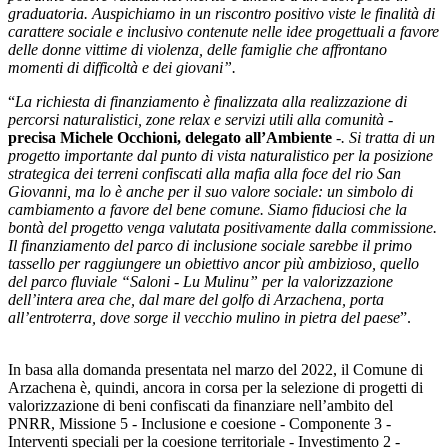
graduatoria. Auspichiamo in un riscontro positivo viste le finalità di
carattere sociale e inclusivo contenute nelle idee progettuali a favore
delle donne vittime di violenza, delle famiglie che affrontano
momenti di difficoltà e dei giovani”.
“
La richiesta di finanziamento è finalizzata alla realizzazione di
percorsi naturalistici, zone relax e servizi utili alla comunità -
precisa Michele Occhioni, delegato all’Ambiente
-. Si tratta di un
progetto importante dal punto di vista naturalistico per la posizione
strategica dei terreni confiscati alla mafia alla foce del rio San
Giovanni, ma lo è anche per il suo valore sociale: un simbolo di
cambiamento a favore del bene comune. Siamo fiduciosi che la
bontà del progetto venga valutata positivamente dalla commissione.
Il finanziamento del parco di inclusione sociale sarebbe il primo
tassello per raggiungere un obiettivo ancor più ambizioso, quello
del parco fluviale “Saloni - Lu Mulinu” per la valorizzazione
dell’intera area che, dal mare del golfo di Arzachena, porta
all’entroterra, dove sorge il vecchio mulino in pietra del paese
”.
In basa alla domanda presentata nel marzo del 2022, il Comune di
Arzachena è, quindi, ancora in corsa per la selezione di progetti di
valorizzazione di beni confiscati da finanziare nell’ambito del
PNRR, Missione 5 - Inclusione e coesione - Componente 3 -
Interventi speciali per la coesione territoriale - Investimento 2 -