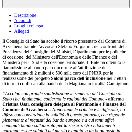
Descrizione
A cura di
Luoghi collegati
Allegati
Il Consiglio di Stato ha accolto il ricorso presentato dal Comune di
Arzachena tramite l’avvocato Stefano Forgiarini, nei confronti della
Presidenza del Consiglio dei Ministri, Dipartimento per le politiche
di coesione, del Ministero dell'Economia e delle Finanze e del
Ministero per il Sud e la coesione territoriale. L’Ente ha ottenuto la
riammissione al bando per concorrere all’attribuzione del
finanziamento di 2 milioni e 500 mila euro dal PNRR per la
realizzazione del progetto
Saloni parco dell’inclusione
nei 7 ettari
di terreni confiscati alla banda della Magliana in località Cannigione.
“Accolgo con grande soddisfazione la sentenza del Consiglio di
Stato che, finalmente, conferma le ragioni del Comune -
afferma
Cristina Usai, consigliera delegata al Patrimonio e Finanze del
Comune di Arzachena -
. Nonostante le critiche e le difficoltà, ho
difeso con convinzione la validità di questo progetto, che risponde
pienamente ai requisiti del bando europeo e a cui tanti uffici
comunali hanno collaborato per la stesura. Ora i documenti
potranno essere valutati nel merito e ambire a un buon posto in