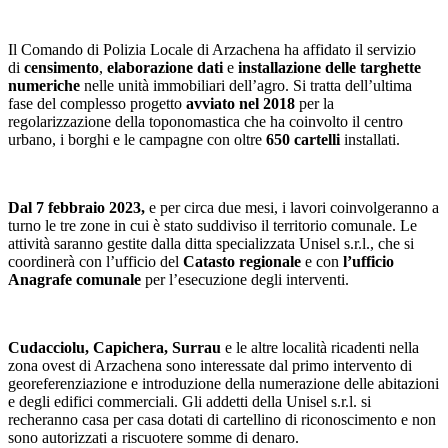
Il Comando di Polizia Locale di Arzachena ha affidato il servizio
di
censimento
,
elaborazione dati
e
installazione delle targhette
numeriche
nelle unità immobiliari dell’agro. Si tratta dell’ultima
fase del complesso progetto
avviato nel 2018
per la
regolarizzazione della toponomastica che ha coinvolto il centro
urbano, i borghi e le campagne con oltre
650 cartelli
installati.
Dal 7 febbraio 2023,
e per circa due mesi, i lavori coinvolgeranno a
turno le tre zone in cui è stato suddiviso il territorio comunale. Le
attività saranno gestite dalla ditta specializzata Unisel s.r.l., che si
coordinerà con l’ufficio del
Catasto regionale
e con
l’ufficio
Anagrafe comunale
per l’esecuzione degli interventi.
Cudacciolu, Capichera, Surrau
e le altre località ricadenti nella
zona ovest di Arzachena sono interessate dal primo intervento di
georeferenziazione e introduzione della numerazione delle abitazioni
e degli edifici commerciali. Gli addetti della Unisel s.r.l. si
recheranno casa per casa dotati di cartellino di riconoscimento e non
sono autorizzati a riscuotere somme di denaro.