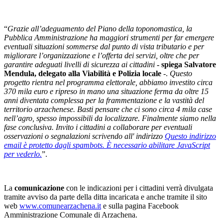
“
Grazie all’adeguamento del Piano della toponomastica, la
Pubblica Amministrazione ha maggiori strumenti per far emergere
eventuali situazioni sommerse dal punto di vista tributario e per
migliorare l’organizzazione e l’offerta dei servizi, oltre che per
garantire adeguati livelli di sicurezza
ai cittadini
- spiega Salvatore
Mendula, delegato alla Viabilità e Polizia locale
-.
Questo
progetto rientra nel programma elettorale, abbiamo investito circa
370 mila euro e ripreso in mano una situazione ferma da oltre 15
anni diventata complessa per la frammentazione e la vastità del
territorio arzachenese. Basti pensare che ci sono circa 4 mila case
nell’agro, spesso impossibili da localizzare. Finalmente siamo nella
fase conclusiva. Invito i cittadini a collaborare per eventuali
osservazioni o segnalazioni scrivendo all' indirizzo
Questo indirizzo
email è protetto dagli spambots. È necessario abilitare JavaScript
per vederlo.
”.
La
comunicazione
con le indicazioni per i cittadini verrà divulgata
tramite avviso da parte della ditta incaricata e anche tramite il sito
web
www.comunearzachena.it
e sulla pagina Facebook
Amministrazione Comunale di Arzachena.