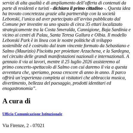
servizi di alta qualità e di ampliamento dell’offerta di contenuti da
parte di residenti e turisti -
dichiara il primo cittadino
-. Questa idea
ha trovato concretezza grazie alla partnership con la società
Lebonski, l’unica ad aver partecipato all’avviso pubblicato dal
Comune per investire su uno spazio di circa 35 ettari localizzato
strategicamente tra la Costa Smeralda, Cannigione, Baja Sardinia e
vicino ai centri di Palau, Santa Teresa Gallura e Olbia. Il modello
Lebonski Park è in linea con le nostre politiche di sviluppo
sostenibile ed è costruito dal team vincente formato da Sebastiano e
Salmo (Maurizio) Pisciottu per proiettare Arzachena, e la Sardegna,
nel circuito delle grandi manifestazioni nazionali e internazionali. A
gennaio il via ai lavori, mentre il 25 luglio 2026 assisteremo al
primo concerto-spettacolo di Salmo con cui daremo il via a questa
avventura che, speriamo, possa crescere di anno in anno. Il parco
offrirà un’esperienza completa ai visitatori che
abbraccia musica,
divertimento, bellezza del paesaggio, prodotti identitari ed
enogastronomia”.
A cura di
Ufficio Comunicazione Istituzionale
Via Firenze, 2 - 07021