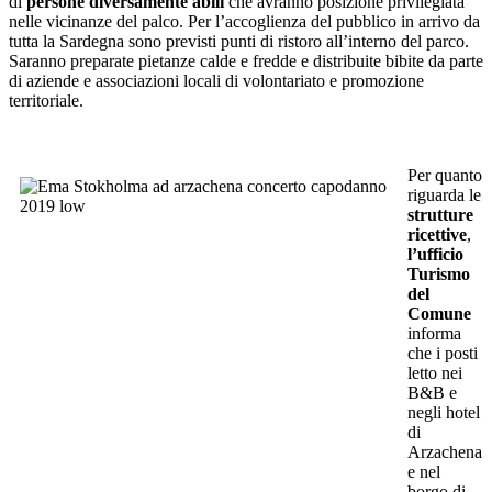
di
persone diversamente abili
che avranno posizione privilegiata
nelle vicinanze del palco. Per l’accoglienza del pubblico in arrivo da
tutta la Sardegna sono previsti punti di ristoro all’interno del parco.
Saranno preparate pietanze calde e fredde e distribuite bibite da parte
di aziende e associazioni locali di volontariato e promozione
territoriale.
Per quanto
riguarda le
strutture
ricettive
,
l’ufficio
Turismo
del
Comune
informa
che i posti
letto nei
B&B e
negli hotel
di
Arzachena
e nel
borgo di