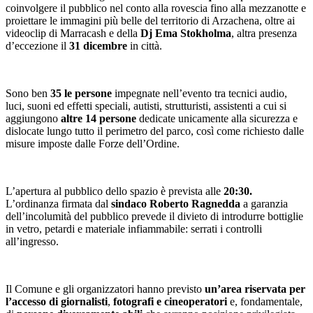
coinvolgere il pubblico nel conto alla rovescia fino alla mezzanotte e
proiettare le immagini più belle del territorio di Arzachena, oltre ai
videoclip di Marracash e della
Dj Ema Stokholma
, altra presenza
d’eccezione il
31 dicembre
in città.
Sono ben
35 le persone
impegnate nell’evento tra tecnici audio,
luci, suoni ed effetti speciali, autisti, strutturisti, assistenti a cui si
aggiungono
altre 14 persone
dedicate unicamente alla sicurezza e
dislocate lungo tutto il perimetro del parco, così come richiesto dalle
misure imposte dalle Forze dell’Ordine.
L’apertura al pubblico dello spazio è prevista alle
20:30.
L’ordinanza firmata dal
sindaco Roberto Ragnedda
a garanzia
dell’incolumità del pubblico prevede il divieto di introdurre bottiglie
in vetro, petardi e materiale infiammabile: serrati i controlli
all’ingresso.
Il Comune e gli organizzatori hanno previsto
un’area riservata per
l’accesso di giornalisti
,
fotografi e cineoperatori
e, fondamentale,