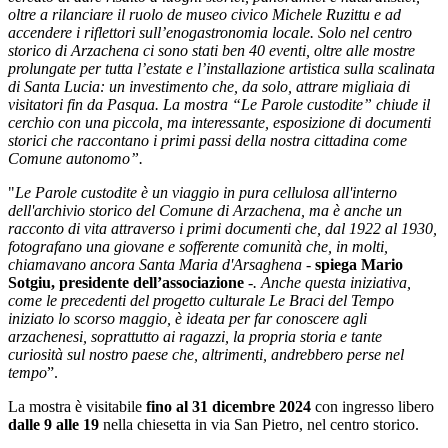
oltre a rilanciare il ruolo de museo civico Michele Ruzittu e ad
accendere i riflettori sull’enogastronomia locale. Solo nel centro
storico di Arzachena ci sono stati ben 40 eventi, oltre alle mostre
prolungate per tutta l’estate e l’installazione artistica sulla scalinata
di Santa Lucia: un investimento che, da solo, attrare migliaia di
visitatori fin da Pasqua. La mostra “Le Parole custodite” chiude il
cerchio con una piccola, ma interessante, esposizione di documenti
storici che raccontano i primi passi della nostra cittadina come
Comune autonomo”.
"
Le Parole custodite è un viaggio in pura cellulosa all'interno
dell'archivio storico del Comune di Arzachena, ma è anche un
racconto di vita attraverso i primi documenti che, dal 1922 al 1930,
fotografano una giovane e sofferente comunità che, in molti,
chiamavano ancora Santa Maria d'Arsaghena -
spiega Mario
Sotgiu, presidente dell’associazione
-. Anche questa iniziativa,
come le precedenti del progetto culturale Le Braci del Tempo
iniziato lo scorso maggio, è ideata per far conoscere agli
arzachenesi, soprattutto ai ragazzi, la propria storia e tante
curiosità sul nostro paese che, altrimenti, andrebbero perse nel
tempo
”.
La mostra è visitabile
fino al 31 dicembre 2024
con ingresso libero
dalle 9 alle 19
nella chiesetta in via San Pietro, nel centro storico.