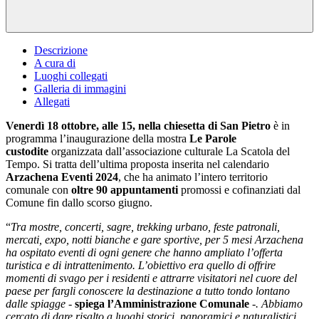
Descrizione
A cura di
Luoghi collegati
Galleria di immagini
Allegati
Venerdì 18 ottobre, alle 15, nella chiesetta di San Pietro
è in
programma l’inaugurazione della mostra
Le Parole
custodite
organizzata dall’associazione culturale La Scatola del
Tempo. Si tratta dell’ultima proposta inserita nel calendario
Arzachena Eventi 2024
, che ha animato l’intero territorio
comunale con
oltre 90 appuntamenti
promossi e cofinanziati dal
Comune fin dallo scorso giugno.
“
Tra mostre, concerti, sagre, trekking urbano, feste patronali,
mercati, expo, notti bianche e gare sportive, per 5 mesi Arzachena
ha ospitato eventi di ogni genere che hanno ampliato l’offerta
turistica e di intrattenimento. L’obiettivo era quello di offrire
momenti di svago per i residenti e attrarre visitatori nel cuore del
paese per fargli conoscere la destinazione a tutto tondo lontano
dalle spiagge -
spiega l’Amministrazione Comunale
-. Abbiamo
cercato di dare risalto a luoghi storici, panoramici e naturalistici,