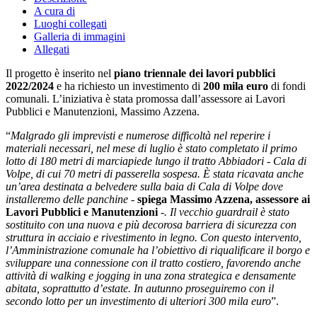
A cura di
Luoghi collegati
Galleria di immagini
Allegati
Il progetto è inserito nel
piano triennale dei lavori pubblici
2022/2024
e ha richiesto un investimento di
200 mila euro
di fondi
comunali. L’iniziativa è stata promossa dall’assessore ai Lavori
Pubblici e Manutenzioni, Massimo Azzena.
“
Malgrado gli imprevisti e numerose difficoltà nel reperire i
materiali necessari, nel mese di luglio è stato completato il primo
lotto di 180 metri di marciapiede lungo il tratto Abbiadori - Cala di
Volpe, di cui 70 metri di passerella sospesa. È stata ricavata anche
un’area destinata a belvedere sulla baia di Cala di Volpe dove
installeremo delle panchine -
spiega Massimo Azzena, assessore ai
Lavori Pubblici e Manutenzioni
-. Il vecchio guardrail è stato
sostituito con una nuova e più decorosa barriera di sicurezza con
struttura in acciaio e rivestimento in legno. Con questo intervento,
l’Amministrazione comunale ha l’obiettivo di riqualificare il borgo e
sviluppare una connessione con il tratto costiero, favorendo anche
attività di walking e jogging in una zona strategica e densamente
abitata, soprattutto d’estate. In autunno proseguiremo con il
secondo lotto per un investimento di ulteriori 300 mila euro
”.