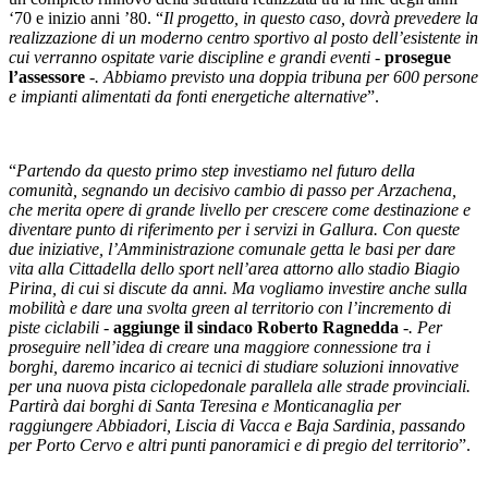
‘70 e inizio anni ’80. “
Il progetto, in questo caso, dovrà prevedere la
realizzazione di un moderno centro sportivo al posto dell’esistente in
cui verranno ospitate varie discipline e grandi eventi -
prosegue
l’assessore
-. Abbiamo previsto una doppia tribuna per 600 persone
e impianti alimentati da fonti energetiche alternative
”.
“
Partendo da questo primo step investiamo nel futuro della
comunità, segnando un decisivo cambio di passo per Arzachena,
che merita opere di grande livello per crescere come destinazione e
diventare punto di riferimento per i servizi in Gallura. Con queste
due iniziative, l’Amministrazione comunale getta le basi per dare
vita alla Cittadella dello sport nell’area attorno allo stadio Biagio
Pirina, di cui si discute da anni. Ma vogliamo investire anche sulla
mobilità e dare una svolta green al territorio con l’incremento di
piste ciclabili -
aggiunge il sindaco Roberto Ragnedda
-. Per
proseguire nell’idea di creare una maggiore connessione tra i
borghi, daremo incarico ai tecnici di studiare soluzioni innovative
per una nuova pista ciclopedonale parallela alle strade provinciali.
Partirà dai borghi di Santa Teresina e Monticanaglia per
raggiungere Abbiadori, Liscia di Vacca e Baja Sardinia, passando
per Porto Cervo e altri punti panoramici e di pregio del territorio
”.