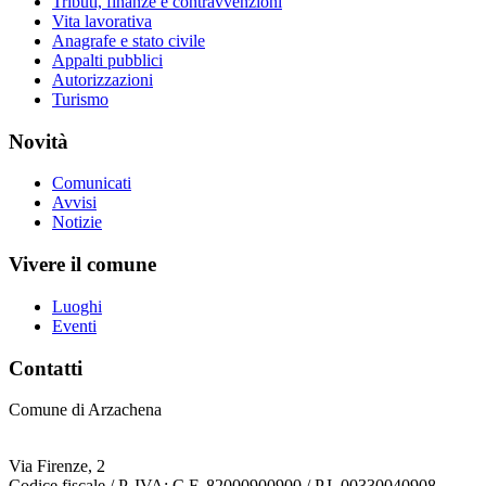
Tributi, finanze e contravvenzioni
Vita lavorativa
Anagrafe e stato civile
Appalti pubblici
Autorizzazioni
Turismo
Novità
Comunicati
Avvisi
Notizie
Vivere il comune
Luoghi
Eventi
Contatti
Comune di Arzachena
Via Firenze, 2
Codice fiscale / P. IVA: C.F. 82000900900 / P.I. 00330040908