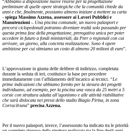
“
Abbiamo a disposizione nuove risorse per la progettazione
preliminare di quelle opere strategiche che la comunità chiede da
anni e che, finalmente, possiamo almeno iniziare a mettere su carta
-
spiega Massimo Azzena, assessore ai Lavori Pubblici
e
Manutenzioni
-. Una piscina comunale, un nuovo palasport e
percorsi ciclopedonali potranno diventare realtà solo passando per
questa prima fase della progettazione, prerogativa unica per poter
accedere in futuro a fondi ministeriali, da Pnrr o regionali con cui
arrivare, un giorno, alla concreta realizzazione. Sono 4 opere
ambiziose per cui stimiamo un costo di almeno 20 milioni di euro
”.
L’approvazione in giunta delle delibere di indirizzo, completata
durante la seduta di ieri, costituisce la base per procedere
immediatamente con l’affidamento dell’incarico ai tecnici.
“Le
prime indicazioni che abbiamo fornito per la stesura dei progetti
individuano, ad esempio, per la piscina una vasca da 25 metri a 5
corsie con struttura adatta all’agonismo e alle attività riabilitative
che sarà dislocata nei pressi dello stadio Biagio Pirina, in zona
Corracilvuna
”
precisa Azzena.
Per il nuovo palasport, invece, l’assessorato ha indicato tra le priorità
un completo rinnovo della struttura realizzata tra la fine degli anni