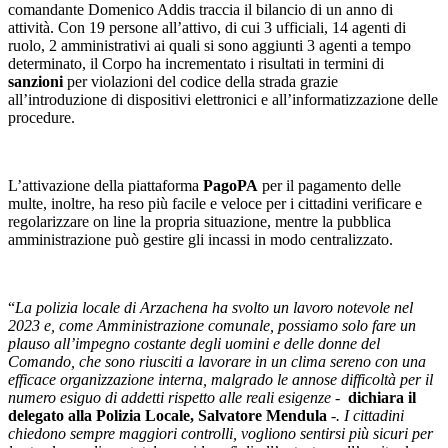
comandante Domenico Addis traccia il bilancio di un anno di
attività. Con 19 persone all’attivo, di cui 3 ufficiali, 14 agenti di
ruolo, 2 amministrativi ai quali si sono aggiunti 3 agenti a tempo
determinato, il Corpo ha incrementato i risultati in termini di
sanzioni
per violazioni del codice della strada grazie
all’introduzione di dispositivi elettronici e all’informatizzazione delle
procedure.
L’attivazione della piattaforma
PagoPA
per il pagamento delle
multe, inoltre, ha reso più facile e veloce per i cittadini verificare e
regolarizzare on line la propria situazione, mentre la pubblica
amministrazione può gestire gli incassi in modo centralizzato.
“
La polizia locale di Arzachena ha svolto un lavoro notevole nel
2023 e, come Amministrazione comunale, possiamo solo fare un
plauso all’impegno costante degli uomini e delle donne del
Comando, che sono riusciti a lavorare in un clima sereno con una
efficace organizzazione interna, malgrado le annose difficoltà per il
numero esiguo di addetti rispetto alle reali esigenze -
dichiara il
delegato alla Polizia Locale, Salvatore Mendula
-. I cittadini
chiedono sempre maggiori controlli, vogliono sentirsi più sicuri per