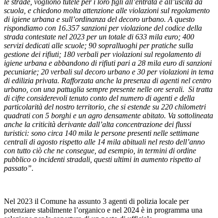
le strade, vogliono tutele per i loro figli all’entrata e all’uscita da
scuola, e chiedono molta attenzione alle violazioni sul regolamento
di igiene urbana e sull’ordinanza del decoro urbano. A questo
rispondiamo con 16.357 sanzioni per violazione del codice della
strada contestate nel 2023 per un totale di 633 mila euro; 400
servizi dedicati alle scuole; 90 sopralluoghi per pratiche sulla
gestione dei rifiuti; 180 verbali per violazioni sul regolamento di
igiene urbana e abbandono di rifiuti pari a 28 mila euro di sanzioni
pecuniarie; 20 verbali sul decoro urbano e 30 per violazioni in tema
di edilizia privata. Rafforzata anche la presenza di agenti nel centro
urbano, con una pattuglia sempre presente nelle ore serali. Si tratta
di cifre considerevoli tenuto conto del numero di agenti e della
particolarità del nostro territorio, che si estende su 220 chilometri
quadrati con 5 borghi e un agro densamente abitato. Va sottolineata
anche la criticità derivante dall’alta concentrazione dei flussi
turistici: sono circa 140 mila le persone presenti nelle settimane
centrali di agosto rispetto alle 14 mila abituali nel resto dell’anno
con tutto ciò che ne consegue, ad esempio, in termini di ordine
pubblico o incidenti stradali, questi ultimi in aumento rispetto al
passato”.
Nel 2023 il Comune ha assunto 3 agenti di polizia locale per
potenziare stabilmente l’organico e nel 2024 è in programma una