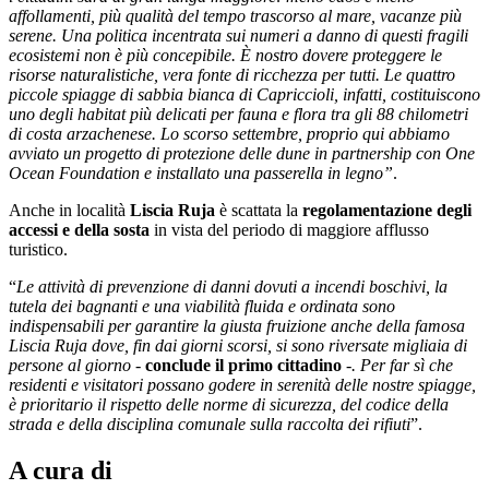
affollamenti, più qualità del tempo trascorso al mare, vacanze più
serene. Una politica incentrata sui numeri a danno di questi fragili
ecosistemi non è più concepibile. È nostro dovere proteggere le
risorse naturalistiche, vera fonte di ricchezza per tutti. Le quattro
piccole spiagge di sabbia bianca di Capriccioli, infatti, costituiscono
uno degli habitat più delicati per fauna e flora tra gli 88 chilometri
di costa arzachenese. Lo scorso settembre, proprio qui abbiamo
avviato un progetto di protezione delle dune in partnership con One
Ocean Foundation e installato una passerella in legno”
.
Anche in località
Liscia Ruja
è scattata la
regolamentazione degli
accessi e della sosta
in vista del periodo di maggiore afflusso
turistico.
“
Le attività di prevenzione di danni dovuti a incendi boschivi, la
tutela dei bagnanti e una viabilità fluida e ordinata sono
indispensabili per garantire la giusta fruizione anche della famosa
Liscia Ruja dove, fin dai giorni scorsi, si sono riversate migliaia di
persone al giorno -
conclude il primo cittadino
-. Per far sì che
residenti e visitatori possano godere in serenità delle nostre spiagge,
è prioritario il rispetto delle norme di sicurezza, del codice della
strada e della disciplina comunale sulla raccolta dei rifiuti
”.
A cura di