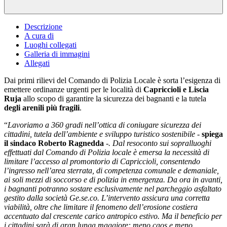
Descrizione
A cura di
Luoghi collegati
Galleria di immagini
Allegati
Dai primi rilievi del Comando di Polizia Locale è sorta l’esigenza di
emettere ordinanze urgenti per le località di
Capriccioli e Liscia
Ruja
allo scopo di garantire la sicurezza dei bagnanti e la tutela
degli arenili più fragili
.
“
Lavoriamo a 360 gradi nell’ottica di coniugare sicurezza dei
cittadini, tutela dell’ambiente e sviluppo turistico
sostenibile -
spiega
il sindaco Roberto Ragnedda
-. Dal resoconto sui sopralluoghi
effettuati dal Comando di Polizia locale è emersa la necessità di
limitare l’accesso al promontorio di Capriccioli, consentendo
l’ingresso nell’area sterrata, di competenza comunale e demaniale,
ai soli mezzi di soccorso e di polizia in emergenza. Da ora in avanti,
i bagnanti potranno sostare esclusivamente nel parcheggio asfaltato
gestito dalla società Ge.se.co. L’intervento assicura una corretta
viabilità, oltre che limitare il fenomeno dell’erosione costiera
accentuato dal crescente carico antropico estivo. Ma il beneficio per
i cittadini sarà di gran lunga maggiore: meno caos e meno