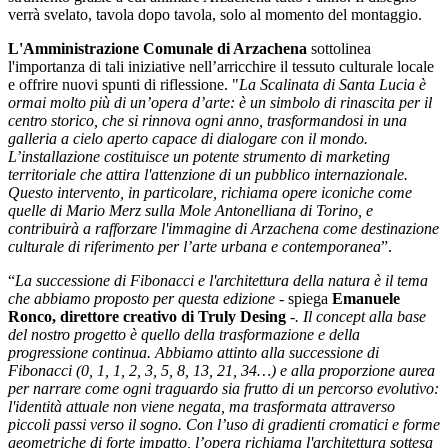
verrà svelato, tavola dopo tavola, solo al momento del montaggio.
L'Amministrazione Comunale di Arzachena
sottolinea
l'importanza di tali iniziative nell’arricchire il tessuto culturale locale
e offrire nuovi spunti di riflessione. "
La Scalinata di Santa Lucia è
ormai molto più di un’opera d’arte: è un simbolo di rinascita per il
centro storico, che si rinnova ogni anno, trasformandosi in una
galleria a cielo aperto capace di dialogare con il mondo.
L’installazione costituisce un potente strumento di marketing
territoriale che attira
l'attenzione di un pubblico internazionale.
Questo intervento, in particolare, richiama opere iconiche come
quelle di Mario Merz sulla Mole Antonelliana di Torino, e
contribuirà a rafforzare l'immagine di
Arzachena come destinazione
culturale di riferimento per l’arte urbana e contemporanea
”.
“
La successione di Fibonacci e l'architettura della natura è il tema
che abbiamo proposto per questa edizione -
spiega
Emanuele
Ronco, direttore creativo di Truly Desing
-. Il concept alla base
del nostro progetto è quello della trasformazione e della
progressione continua. Abbiamo attinto alla successione di
Fibonacci (0, 1, 1, 2, 3, 5, 8, 13, 21, 34…) e alla proporzione aurea
per narrare come ogni traguardo sia frutto di un percorso evolutivo:
l'identità attuale non viene negata, ma trasformata attraverso
piccoli passi verso il sogno. Con l’uso di gradienti cromatici e forme
geometriche di forte impatto, l’opera richiama l'architettura sottesa