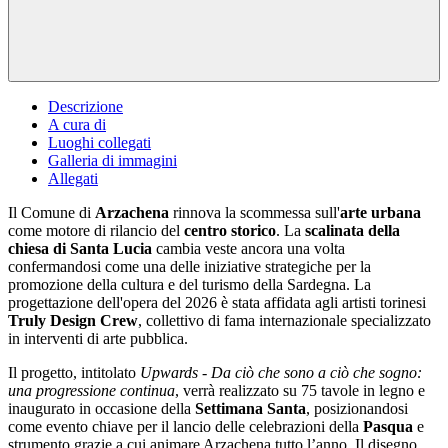
Descrizione
A cura di
Luoghi collegati
Galleria di immagini
Allegati
Il Comune di
Arzachena
rinnova la scommessa sull'
arte urbana
come motore di rilancio del
centro storico
. La
scalinata della
chiesa di Santa Lucia
cambia veste ancora una volta
confermandosi come una delle iniziative strategiche per la
promozione della cultura e del turismo della Sardegna. La
progettazione dell'opera del 2026 è stata affidata agli artisti torinesi
Truly Design Crew
, collettivo di fama internazionale specializzato
in interventi di arte pubblica.
Il progetto, intitolato
Upwards - Da ciò che sono a ciò che sogno:
una progressione continua
, verrà realizzato su 75 tavole in legno e
inaugurato in occasione della
Settimana Santa
, posizionandosi
come evento chiave per il lancio delle celebrazioni della
Pasqua
e
strumento grazie a cui animare Arzachena tutto l’anno. Il disegno