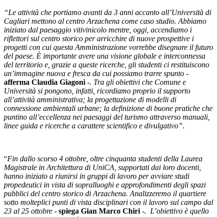
“Le attività che portiamo avanti da 3 anni accanto all’Università di
Cagliari mettono al centro Arzachena come caso studio. Abbiamo
iniziato dal paesaggio vitivinicolo mentre, oggi, accendiamo i
riflettori sul centro storico per arricchire di nuove prospettive i
progetti con cui questa Amministrazione vorrebbe disegnare il futuro
del paese. È importante avere una visione globale e interconnessa
del territorio e, grazie a queste ricerche, gli studenti ci restituiscono
un’immagine nuova e fresca da cui possiamo trarre spunto -
afferma Claudia Giagoni
-.
Tra gli obiettivi che Comune e
Università si pongono, infatti, ricordiamo proprio il supporto
all’attività amministrativa; la progettazione di modelli di
connessione ambientali urbane; la definizione di buone pratiche che
puntino all’eccellenza nei paesaggi del turismo attraverso manuali,
linee guida e ricerche a carattere scientifico e divulgativo
”.
“
Fin dallo scorso 4 ottobre, oltre cinquanta studenti della Laurea
Magistrale in Architettura di UniCA, supportati dai loro docenti,
hanno iniziato a riunirsi in gruppi di lavoro per avviare studi
propedeutici in vista di sopralluoghi e approfondimenti degli spazi
pubblici del centro storico di Arzachena. Analizzeremo il quartiere
sotto molteplici punti di vista disciplinari con il lavoro sul campo dal
23 al 25 ottobre -
spiega Gian Marco Chiri
-. L’obiettivo è quello