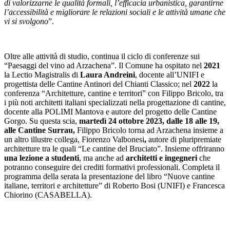
di valorizzarne le qualità formali, l’efficacia urbanistica, garantirne
l’accessibilità e migliorare le relazioni sociali e le attività umane che
vi si svolgono
”.
Oltre alle attività di studio, continua il ciclo di conferenze sui
“Paesaggi del vino ad Arzachena”. Il Comune ha ospitato nel
2021
la Lectio Magistralis di
Laura Andreini
, docente all’UNIFI e
progettista delle Cantine Antinori del Chianti Classico; nel
2022
la
conferenza “Architetture, cantine e territori” con Filippo Bricolo, tra
i più noti architetti italiani specializzati nella progettazione di cantine,
docente alla POLIMI Mantova e autore del progetto delle Cantine
Gorgo. Su questa scia,
martedì 24 ottobre 2023, dalle 18 alle 19,
alle Cantine Surrau,
Filippo Bricolo torna ad Arzachena insieme a
un altro illustre collega, Fiorenzo Valbonesi
,
autore di pluripremiate
architetture tra le quali “Le cantine del Bruciato”. Insieme offriranno
una
lezione a studenti
, ma anche ad
architetti e ingegneri
che
potranno conseguire dei crediti formativi professionali. Completa il
programma della serata la presentazione del libro “Nuove cantine
italiane, territori e architetture” di Roberto Bosi (UNIFI) e Francesca
Chiorino (CASABELLA).