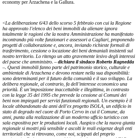
economy per Arzachena e la Gallura.
<
La deliberazione 6/43 dello scorso 5 febbraio con cui la Regione
ha approvato l’elenco dei beni immobili da alienare ignora
totalmente le ragioni che la nostra Amministrazione ha manifestato
incontrando più volte funzionari e assessori a Cagliari, proponendo
progetti di collaborazione e, ancora, inviando richieste formali di
trasferimento, cessione o locazione dei beni demaniali insistenti sul
nostro territorio. Lo ritengo un atto gravemente lesivo degli interessi
del paese che amministro. –
dichiara il sindaco Roberto Ragnedda
–. Questi immobili fanno parte del patrimonio storico, culturale e
ambientale di Arzachena e devono restare nella sua disponibilità:
sono determinanti per il futuro della comunità e il suo sviluppo. La
delibera regionale, al contrario, fa dell’interesse economico una
priorità. È un’imposizione inaccettabile e illegittima, in contrasto
con la legge 35 del 1995 che prevede la cessione ai Comuni dei
beni non impiegati per servizi funzionali regionali. Un esempio è il
locale abbandonato da anni dell’ex progetto ISOLA, un edificio in
stato di degrado nel cuore di Porto Cervo in cui il Comune, da
anni, punta alla realizzazione di un moderno ufficio turistico con
sala espositiva per le produzioni locali. Auspico che la nuova giunta
regionale si mostri più sensibile e ascolti le reali esigenze degli enti
territoriali che si ritrovano, come noi, scippati del proprio