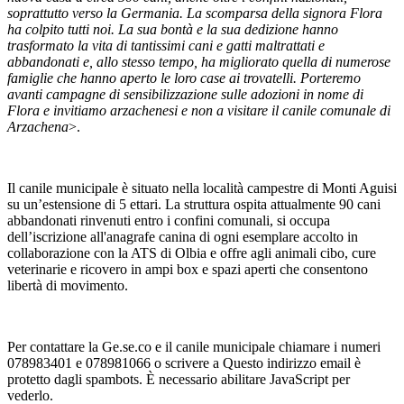
soprattutto verso la Germania. La scomparsa della signora Flora
ha colpito tutti noi. La sua bontà e la sua dedizione hanno
trasformato la vita di tantissimi cani e gatti maltrattati e
abbandonati e, allo stesso tempo, ha migliorato quella di numerose
famiglie che hanno aperto le loro case ai trovatelli. Porteremo
avanti campagne di sensibilizzazione sulle adozioni in nome di
Flora e invitiamo arzachenesi e non a visitare il canile comunale di
Arzachena
>.
Il canile municipale è situato nella località campestre di Monti Aguisi
su un’estensione di 5 ettari. La struttura ospita attualmente 90 cani
abbandonati rinvenuti entro i confini comunali, si occupa
dell’iscrizione all'anagrafe canina di ogni esemplare accolto in
collaborazione con la ATS di Olbia e offre agli animali cibo, cure
veterinarie e ricovero in ampi box e spazi aperti che consentono
libertà di movimento.
Per contattare la Ge.se.co e il canile municipale chiamare i numeri
078983401 e 078981066 o scrivere a
Questo indirizzo email è
protetto dagli spambots. È necessario abilitare JavaScript per
vederlo.