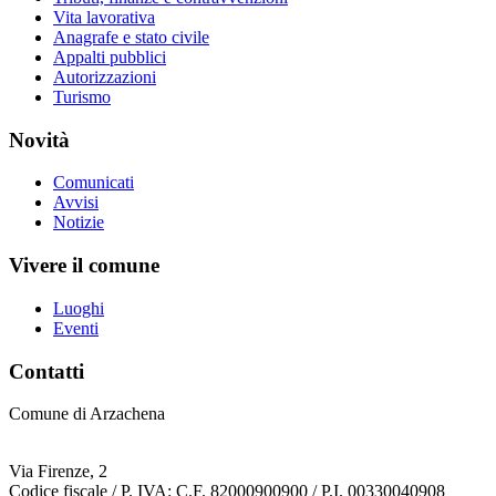
Vita lavorativa
Anagrafe e stato civile
Appalti pubblici
Autorizzazioni
Turismo
Novità
Comunicati
Avvisi
Notizie
Vivere il comune
Luoghi
Eventi
Contatti
Comune di Arzachena
Via Firenze, 2
Codice fiscale / P. IVA: C.F. 82000900900 / P.I. 00330040908