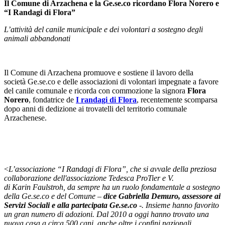
Il Comune di Arzachena e la Ge.se.co ricordano Flora Norero e
“I Randagi di Flora”
L’attività del canile municipale e dei volontari a sostegno degli
animali abbandonati
Il Comune di Arzachena promuove e sostiene il lavoro della
società Ge.se.co e delle associazioni di volontari impegnate a favore
del canile comunale e ricorda con commozione la signora
Flora
Norero
, fondatrice de
I randagi di Flora
, recentemente scomparsa
dopo anni di dedizione ai trovatelli del territorio comunale
Arzachenese.
<
L’associazione “I Randagi di Flora”, che si avvale della preziosa
collaborazione dell'associazione Tedesca ProTier e V.
di Karin Faulstroh, da sempre ha un ruolo fondamentale a sostegno
della Ge.se.co e del Comune –
dice Gabriella Demuro, assessore ai
Servizi Sociali e alla partecipata Ge.se.co
-. Insieme hanno favorito
un gran numero di adozioni. Dal 2010 a oggi hanno trovato una
nuova casa a circa 500 cani, anche oltre i confini nazionali,