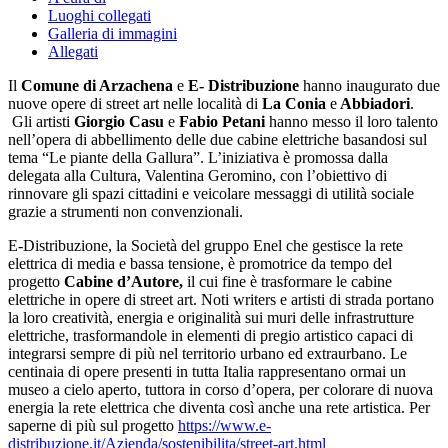
Luoghi collegati
Galleria di immagini
Allegati
Il
Comune di Arzachena
e
E- Distribuzione
hanno inaugurato due
nuove opere di street art nelle località di
La Conia
e
Abbiadori
.
Gli artisti
Giorgio Casu
e
Fabio Petani
hanno messo il loro talento
nell’opera di abbellimento delle due cabine elettriche basandosi sul
tema “Le piante della Gallura”. L’iniziativa è promossa dalla
delegata alla Cultura, Valentina Geromino, con l’obiettivo di
rinnovare gli spazi cittadini e veicolare messaggi di utilità sociale
grazie a strumenti non convenzionali.
E-Distribuzione, la Società del gruppo Enel che gestisce la rete
elettrica di media e bassa tensione, è promotrice da tempo del
progetto
Cabine d’Autore,
il cui fine è trasformare
le cabine
elettriche in opere di street art. Noti writers e artisti di strada portano
la loro creatività, energia e originalità sui muri delle infrastrutture
elettriche, trasformandole in elementi di pregio artistico capaci di
integrarsi sempre di più nel territorio urbano ed extraurbano. Le
centinaia di opere presenti in tutta Italia rappresentano ormai un
museo a cielo aperto, tuttora in corso d’opera, per colorare di nuova
energia la rete elettrica che diventa così anche una rete artistica. Per
saperne di più sul progetto
https://www.e-
distribuzione.it/Azienda/sostenibilita/street-art.html