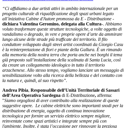
“Ci affidiamo a due artisti attivi in ambito internazionale per un
progetto culturale di riqualificazione degli spazi urbani legato
all’iniziativa Cabine d'Autore promossa da E - Distribuzione -
dichiara Valentina Geromino, delegata alla Cultura
-. Abbiamo
voluto trasformare queste strutture tecnologiche, a volte oggetto di
vandalismo o degrado, in vere e proprie opere d’arte da ammirare
lungo alcune delle strade più trafficate del territorio. Il filo
conduttore sviluppato dagli street artist coordinati da Giorgio Casu
è la reinterpretazione di fiori e piante della Gallura. È un rimando
alla memoria della nostra terra che porta anche nei borghi il tema
già proposto sull’installazione della scalinata di Santa Lucia, così
da creare un collegamento ideologico in tutto il territorio
arzachenese. Allo stesso tempo, vogliamo lanciare un messaggio di
sensibilizzazione volto alla ricerca della bellezza e del contatto con
la natura e, quindi, al suo rispetto”.
Andrea Pibia
,
Responsabile dell’Unità Territoriale di Sassari
dell’Area Operativa Sardegna
di E-Distribuzione
,
afferma:
"
Siamo orgogliosi di aver contribuito alla realizzazione di queste
suggestive opere. Le cabine elettriche sono importanti snodi per la
distribuzione di energia, oggetto di continua innovazione
tecnologica per fornire un servizio elettrico sempre migliore,
reinventate come spazi artistici e integrate sempre più con
l'ambiente. Inoltre, è stata l’occasione per rinnovare la preziosa